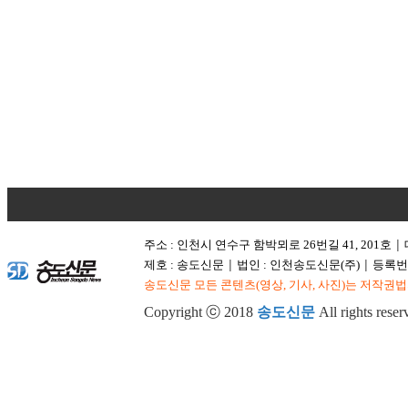
주소 : 인천시 연수구 함박뫼로 26번길 41, 201호
│
제호 : 송도신문
법인 : 인천송도신문(주)
등록번호
│
│
송도신문 모든 콘텐츠(영상, 기사, 사진)는 저작권법
Copyright ⓒ 2018
송도신문
All rights reser