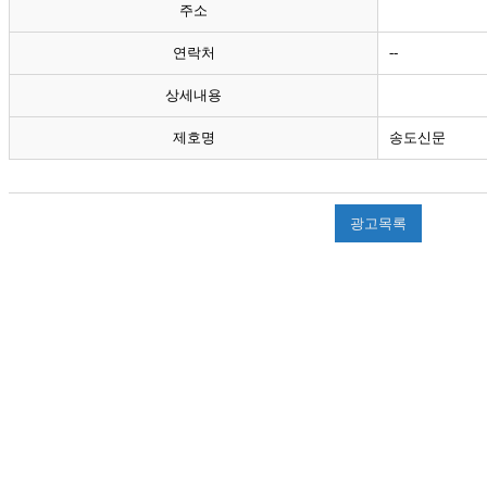
주소
연락처
--
상세내용
제호명
송도신문