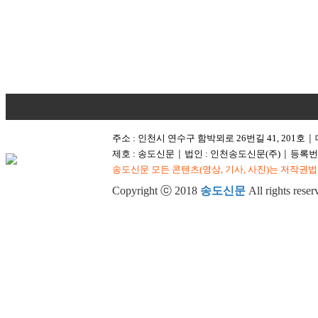
주소 : 인천시 연수구 함박뫼로 26번길 41, 201호
│
제호 : 송도신문
법인 : 인천송도신문(주)
등록번호
│
│
송도신문 모든 콘텐츠(영상, 기사, 사진)는 저작권법
Copyright ⓒ 2018
송도신문
All rights reser