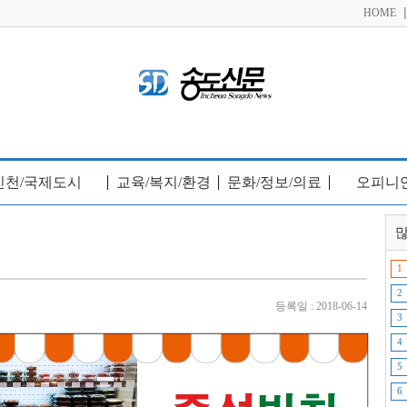
HOME
인천/국제도시
교육/복지/환경
문화/정보/의료
오피니
│
│
│
많
1
2
등록일 : 2018-06-14
3
4
5
6