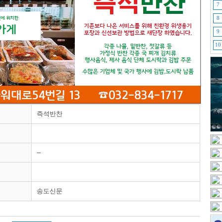
7
8
9
10
즉석반찬
--
송도신문