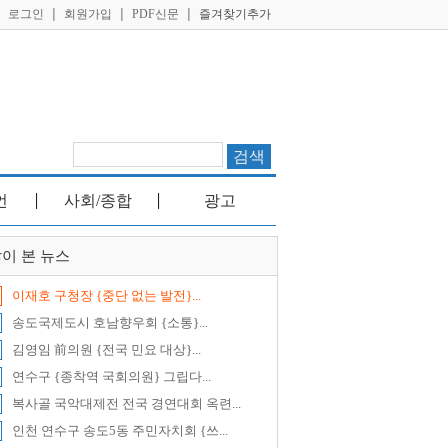
로그인
회원가입
PDF신문
즐겨찾기추가
│
│
│
│
언
사회/종합
광고
│
│
이 본 뉴스
이재호 구청장 {중단 없는 발전}...
송도국제도시 호남향우회 {소통}...
김영임 前의원 {전국 민요 대상}...
연수구 {종착역 국회의원} 그립다...
복사골 국악대제전 전국 경연대회 옥련...
인천 연수구 송도5동 주민자치회 {쓰...