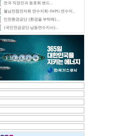
전국 직장인과 동호회 밴드...
월남전참전자회 연수지회~IWPG 연수지...
인천환경공단 {환경을 부탁해}...
{국민연금공단 남동연수지사}...