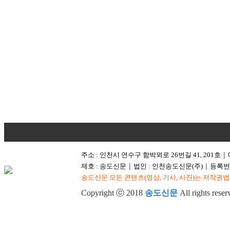
주소 : 인천시 연수구 함박뫼로 26번길 41, 201호
│
제호 : 송도신문
법인 : 인천송도신문(주)
등록번호
│
│
송도신문 모든 콘텐츠(영상, 기사, 사진)는 저작권법
Copyright ⓒ 2018
송도신문
All rights reser