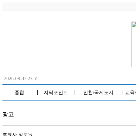
2026-08-07 23:55
종합
지역포인트
인천/국제도시
교육
│
│
│
광고
흥륜사 정토원