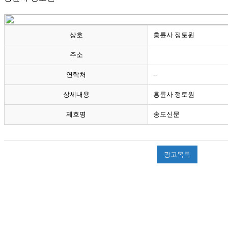
상호
흥륜사 정토원
주소
연락처
--
상세내용
흥륜사 정토원
제호명
송도신문