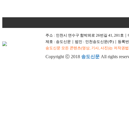
주소 : 인천시 연수구 함박뫼로 26번길 41, 201호
│
제호 : 송도신문
법인 : 인천송도신문(주)
등록번호
│
│
송도신문 모든 콘텐츠(영상, 기사, 사진)는 저작권법
Copyright ⓒ 2018
송도신문
All rights reser