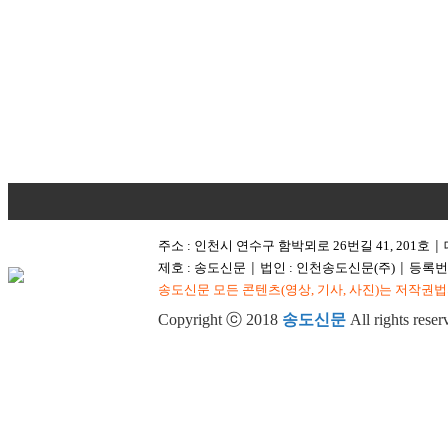
주소 : 인천시 연수구 함박뫼로 26번길 41, 201호
│
제호 : 송도신문
법인 : 인천송도신문(주)
등록번호
│
│
송도신문 모든 콘텐츠(영상, 기사, 사진)는 저작권법
Copyright ⓒ 2018
송도신문
All rights reser