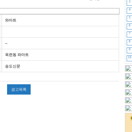
3
4
5
와마트
6
7
8
--
9
옥련동 와마트
10
송도신문