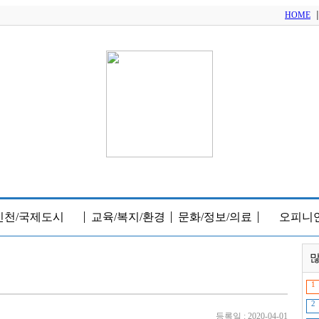
HOME
인천/국제도시
교육/복지/환경
문화/정보/의료
오피니
│
│
│
많
1
2
등록일 : 2020-04-01