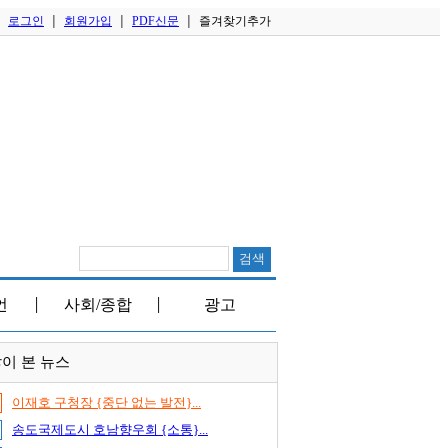
로그인
회원가입
PDF신문
즐겨찾기추가
│
│
│
│
언
사회/종합
광고
│
│
이 본 뉴스
이재호 구청장 {중단 없는 발전}...
송도국제도시 호남향우회 {소통}...