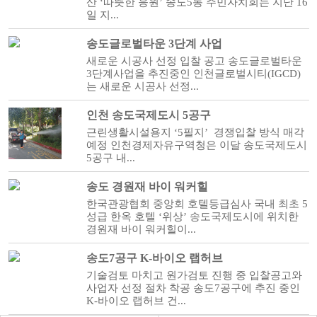
산 ‘따뜻한 응원’ 송도5동 주민자치회는 지난 16
일 지...
송도글로벌타운 3단계 사업
새로운 시공사 선정 입찰 공고 송도글로벌타운
3단계사업을 추진중인 인천글로벌시티(IGCD)
는 새로운 시공사 선정...
인천 송도국제도시 5공구
근린생활시설용지 ‘5필지’ 경쟁입찰 방식 매각
예정 인천경제자유구역청은 이달 송도국제도시
5공구 내...
송도 경원재 바이 워커힐
한국관광협회 중앙회 호텔등급심사 국내 최초 5
성급 한옥 호텔 ‘위상’ 송도국제도시에 위치한
경원재 바이 워커힐이...
송도7공구 K-바이오 랩허브
기술검토 마치고 원가검토 진행 중 입찰공고와
사업자 선정 절차 착공 송도7공구에 추진 중인
K-바이오 랩허브 건...