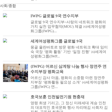
사회/종합
IWPG 글로벌 9국 연수지부
글로벌 9국 연수지부~사랑의 네트워크 평화의
가치 실천 업무협약(MOU) 체결 ㈔세계여성평
화그룹(IWPG)...
세계여성평화그룹 글로벌 9국
몽골 울란바토르 방문 평화 네트워크 확대 임미
숙 국장 ‘평화 활동’ 기반 ‘일정 진행’ ㈔세계여
성평화그룹(IWP...
{IWPG} 어르신 삼계탕 나눔 행사 정연주 연
수지부장 평화교육
어르신 감사 마음, 평화의 소중함 마련 정연주
지부장 ‘평화활동 필요성 소개’ ㈔세계여성평화
그룹(IWPG) 연...
호국보훈 인천발전기원 현충재
영령 희생 기리고, 그 정신 미래세대 계승 인천
의 대표적인 호국문화 행사 자리매김 사회자 김