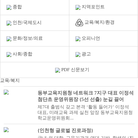
종합
지역포인트
교육/복지/환경
인천/국제도시
문화/정보/의료
오피니언
사회/종합
광고
PDF 신문보기
교육/복지
동부교육지원청 네트워크 7지구 대표 이정석
첨단초 운영위원장 {5선 선출} 눈길 끌어
제7대 출범식 갖고 본격 ‘활동 들어가’ 이정석
대표, 미래교육 과제 실천 앞장 동부교육지원청
학교운영위원회...
{인천형 글로벌 진로과정}