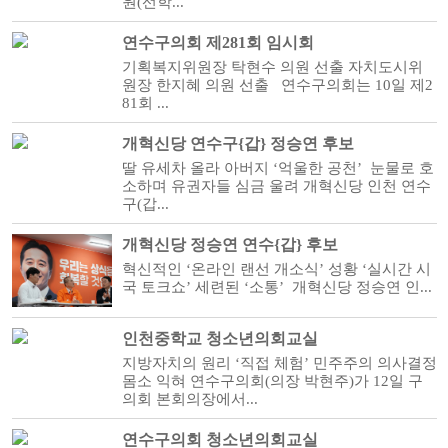
원(선학...
연수구의회 제281회 임시회
기획복지위원장 탁현수 의원 선출 자치도시위
원장 한지혜 의원 선출 연수구의회는 10일 제2
81회 ...
개혁신당 연수구{갑} 정승연 후보
딸 유세차 올라 아버지 ‘억울한 공천’ 눈물로 호
소하며 유권자들 심금 울려 개혁신당 인천 연수
구(갑...
개혁신당 정승연 연수{갑} 후보
혁신적인 ‘온라인 랜선 개소식’ 성황 ‘실시간 시
국 토크쇼’ 세련된 ‘소통’ 개혁신당 정승연 인...
인천중학교 청소년의회교실
지방자치의 원리 ‘직접 체험’ 민주주의 의사결정
몸소 익혀 연수구의회(의장 박현주)가 12일 구
의회 본회의장에서...
연수구의회 청소년의회교실