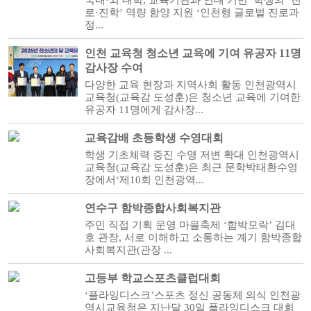
국내·외 대학, 교육기관과 연대 기반 학생의 ‘진
로·진학’ 역량 함양 지원 ‘인천형 글로벌 진로과
정...
인천 교육청 청소년 교육에 기여 유공자 11명
감사장 수여
다양한 교육 현장과 지역사회 활동 인천광역시
교육청(교육감 도성훈)은 청소년 교육에 기여한
유공자 11명에게 감사장...
교육감배 초등학생 수영대회
학생 기초체력 증진 수영 저변 확대 인천광역시
교육청(교육감 도성훈)은 최근 문학박태환수영
장에서‘제10회 인천광역...
연수구 함박종합사회복지관
주민 직접 기획 운영 마을축제 ‘함박모락’ 김대
호 관장, 서로 이해하고 소통하는 계기 함박종합
사회복지관(관장 ...
고등부 학교스포츠클럽대회
‘플라잉디스크’스포츠 정신 공동체 의식 인천광
역시교육청은 지난달 30일 플라잉디스크 대회