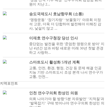
‘상금 전액 기부 예정’ 연수구의회 김영임 前의
원이 지난 2...
송도국제도시 호남향우회 {소통}
‘명랑운동’ ‘장기자랑’ ‘보물찾기’ 야유회 이정
석 고문, 더욱 더 단합하여 발전해야 이해진 감
사, 낯설지 않고 ...
이재호 연수구청장 당선 인사
중단없는 발전을 위한 '준엄한 명령으로 받아' 지
난 4년간 성과 바탕 새로운 미래 30년 첫발 존경
하고 사랑하...
스마트도시 활성화 5개년 계획
교통, 안전, 환경, 행정, 건강 등 문제 해결 인공
지능 기반 스마트도시 조성 본격 나서 연수구가
교통, 안전...
지역포인트
인천 연수구의회 한성민 의원
의회 나아가야 할 방향‘5분 자유발언’ '지적질'과
‘발목잡기’ 구태 벗어나야 연수구의회 한성민 의