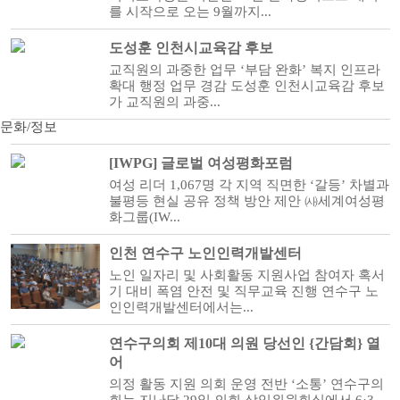
를 시작으로 오는 9월까지...
도성훈 인천시교육감 후보
교직원의 과중한 업무 ‘부담 완화’ 복지 인프라
확대 행정 업무 경감 도성훈 인천시교육감 후보
가 교직원의 과중...
문화/정보
[IWPG] 글로벌 여성평화포럼
여성 리더 1,067명 각 지역 직면한 ‘갈등’ 차별과
불평등 현실 공유 정책 방안 제안 ㈔세계여성평
화그룹(IW...
인천 연수구 노인인력개발센터
노인 일자리 및 사회활동 지원사업 참여자 혹서
기 대비 폭염 안전 및 직무교육 진행 연수구 노
인인력개발센터에서는...
연수구의회 제10대 의원 당선인 {간담회} 열
어
의정 활동 지원 의회 운영 전반 ‘소통’ 연수구의