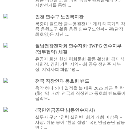
회는 지난달 29일 의회 상임위원회실에서 6·3
지방선거를 통해 ...
인천 연수구 노인복지관
북중미 월드컵‘쿨~~응원전11’ 개최 태극기와 각
종 응원도구 활용 응원 연수구노인복지관(관장
최호영)은 지난 1...
월남전참전자회 연수지회~IWPG 연수지부
{업무협약} 체결
유공자 희생 헌신 평화문화 활동 활성화 김재식
지회장, 경험 가치 지역사회 공유 정연주 지부
장, 지역사회 화합 ‘평...
전국 직장인과 동호회 밴드
음악 하나 되어 열정을 불 태워 2026 퇴근 후 락
(樂) ‘막 내려’ 전국의 직장인과 동호회 밴드들이
음악으...
{국민연금공단 남동연수지사}
실무자 구성 ‘청렴 실천반’ 회의 개최 이상욱 지
사장, 쉬운 용어 ‘친절 설명’ 국민연금공단 남동
연수...